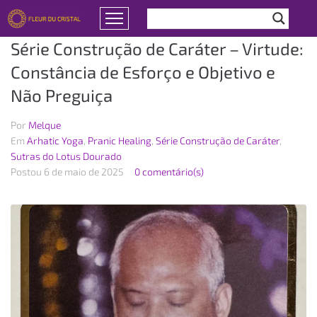
Série Construção de Caráter – Virtude:
Constância de Esforço e Objetivo e
Não Preguiça
Por
Melque
Em
Arhatic Yoga
,
Pranic Healing
,
Série Construção de Caráter
,
Sutras do Lotus Dourado
Postou
6 de maio de 2025
0 comentário(s)