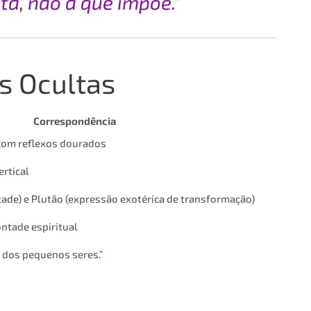
ta, não a que impõe.”
s Ocultas
Correspondência
 com reflexos dourados
ertical
ntade) e Plutão (expressão exotérica de transformação)
ontade espiritual
a dos pequenos seres.”