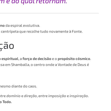
m e ao qual retornam.”
rno
da espiral evolutiva.
a centrípeta que recolhe tudo novamente à Fonte.
eção
 espiritual
, a
força de decisão
e o
propósito cósmico
.
ssa em Shamballa, o centro onde a Vontade de Deus é
mesmo diante do caos.
ntre
domínio
e
direção
, entre
imposição
e
inspiração
.
o Todo.