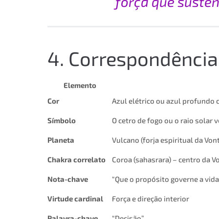
força que susten
4. Correspondência
Elemento
Cor
Azul elétrico ou azul profundo
Símbolo
O cetro de fogo ou o raio solar v
Planeta
Vulcano (forja espiritual da Vo
Chakra correlato
Coroa (sahasrara) – centro da V
Nota-chave
“Que o propósito governe a vid
Virtude cardinal
Força e direção interior
Palavra-chave
“Decisão”