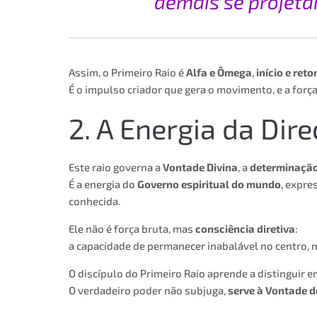
demais se projeta
Assim, o Primeiro Raio é
Alfa e Ômega
,
início e reto
É o impulso criador que gera o movimento, e a forç
2. A Energia da Dir
Este raio governa a
Vontade Divina
, a
determinação
É a energia do
Governo espiritual do mundo
, expre
conhecida.
Ele não é força bruta, mas
consciência diretiva
:
a capacidade de permanecer inabalável no centro, 
O discípulo do Primeiro Raio aprende a distinguir e
O verdadeiro poder não subjuga,
serve à Vontade d