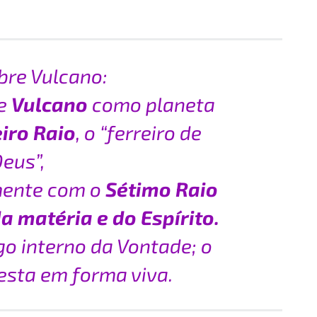
bre Vulcano:
ve
Vulcano
como planeta
iro Raio
, o “ferreiro de
eus”,
mente com o
Sétimo Raio
a matéria e do Espírito.
o interno da Vontade; o
esta em forma viva.