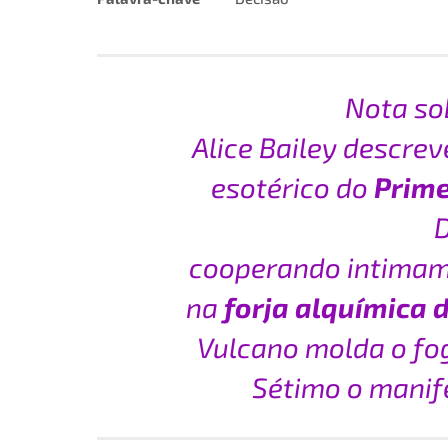
Nota so
Alice Bailey descre
esotérico do
Prime
D
cooperando intima
na
forja alquímica d
Vulcano molda o fog
Sétimo o manif