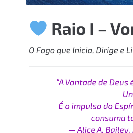
Raio I – V
O Fogo que Inicia, Dirige e L
“A Vontade de Deus 
Un
É o impulso do Espír
consuma to
— Alice A. Bailey,