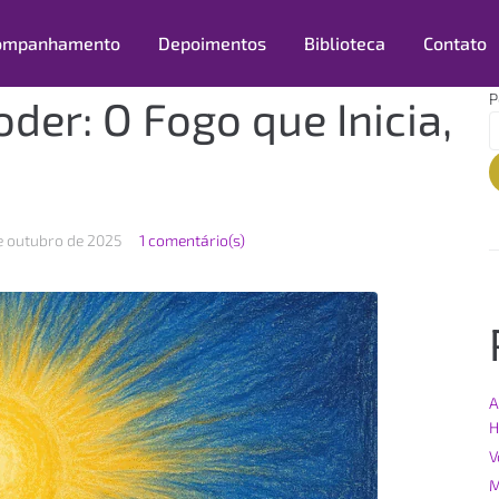
ompanhamento
Depoimentos
Biblioteca
Contato
P
oder: O Fogo que Inicia,
e outubro de 2025
1 comentário(s)
A
H
V
M