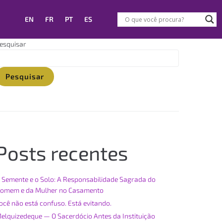
EN
FR
PT
ES
esquisar
Pesquisar
Posts recentes
 Semente e o Solo: A Responsabilidade Sagrada do
omem e da Mulher no Casamento
ocê não está confuso. Está evitando.
elquizedeque — O Sacerdócio Antes da Instituição