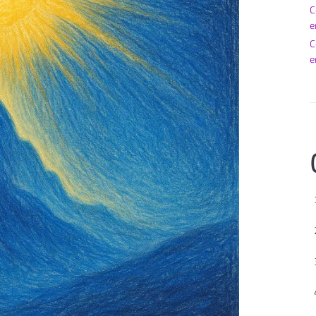
C
e
C
e