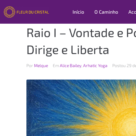
Início
O Caminho
Ac
Raio I – Vontade e P
Dirige e Liberta
Por
Melque
Em
Alice Bailey
,
Arhatic Yoga
Postou
29 d