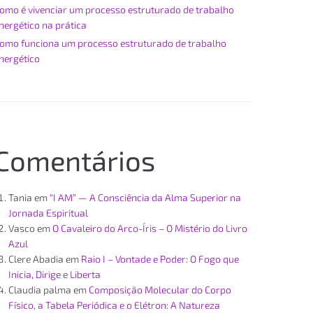
omo é vivenciar um processo estruturado de trabalho
nergético na prática
omo funciona um processo estruturado de trabalho
nergético
Comentários
Tania
em
“I AM” — A Consciência da Alma Superior na
Jornada Espiritual
Vasco
em
O Cavaleiro do Arco-Íris – O Mistério do Livro
Azul
Clere Abadia
em
Raio I – Vontade e Poder: O Fogo que
Inicia, Dirige e Liberta
Claudia palma
em
Composição Molecular do Corpo
Físico, a Tabela Periódica e o Elétron: A Natureza