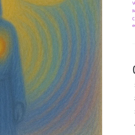
V
M
C
e