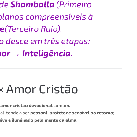
 de
Shamballa
(Primeiro
 planos compreensíveis à
e
(Terceiro Raio).
no desce em três etapas:
r → Inteligência.
× Amor Cristão
o
amor cristão devocional
comum.
l, tende a ser
pessoal, protetor e sensível ao retorno
;
sivo e iluminado pela mente da alma.