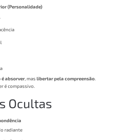
rior (Personalidade)
l
acência
l
va
 é absorver
, mas
libertar pela compreensão
.
ber é compassivo.
s Ocultas
pondência
o radiante