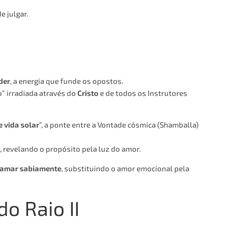
e julgar.
der
, a energia que funde os opostos.
o” irradiada através do
Cristo
e de todos os Instrutores
e vida solar
”, a ponte entre a Vontade cósmica (Shamballa)
, revelando o propósito pela luz do amor.
 amar sabiamente
, substituindo o amor emocional pela
do Raio II