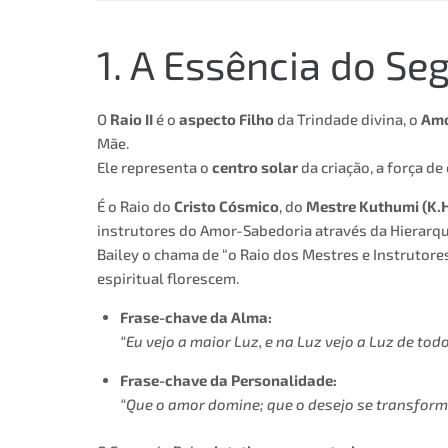
1. A Essência do Se
O
Raio II
é o
aspecto Filho
da Trindade divina, o
Amo
Mãe.
Ele representa o
centro solar
da criação, a força d
É o Raio do
Cristo Cósmico
, do
Mestre Kuthumi (K.H
instrutores do Amor-Sabedoria através da Hierarqui
Bailey o chama de “o Raio dos Mestres e Instrutor
espiritual florescem.
Frase-chave da Alma:
“Eu vejo a maior Luz, e na Luz vejo a Luz de todo
Frase-chave da Personalidade:
“Que o amor domine; que o desejo se transform