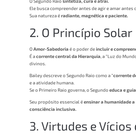
O Segundo Raio
sintetiza, cura e atrai.
Ele busca compreender antes de agir e amar antes d
Sua natureza é
radiante, magnética e paciente.
2. O Princípio Solar
O
Amor-Sabedoria
é o poder de
incluir e compreen
É a
corrente central da Hierarquia
, a “Luz do Mund
divinos.
Bailey descreve o Segundo Raio como a “
corrente d
e a atividade humana.
Se o Primeiro Raio governa, o Segundo
educa e guia
Seu propósito essencial é
ensinar a humanidade a
consciência inclusiva.
3. Virtudes e Vícios 