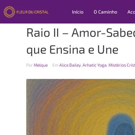
Início
O Caminho
Ac
Raio II – Amor-Sabe
que Ensina e Une
Por
Melque
Em
Alice Bailey
,
Arhatic Yoga
,
Mistérios Crís