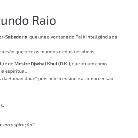
gundo Raio
r-Sabedoria
, que une a Vontade do Pai à Inteligência da
e coesão que tece os mundos e educa as almas.
.)
e do
Mestre Djwhal Khul (D.K.)
, que atuam como
a espiritual.
es da Humanidade”, pois nele o ensino e a compreensão
s.”
e em aspiração.”