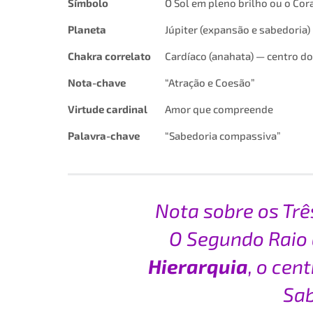
Símbolo
O Sol em pleno brilho ou o Cor
Planeta
Júpiter (expansão e sabedoria)
Chakra correlato
Cardíaco (anahata) — centro do 
Nota-chave
“Atração e Coesão”
Virtude cardinal
Amor que compreende
Palavra-chave
“Sabedoria compassiva”
Nota sobre os Trê
O Segundo Raio 
Hierarquia
, o cen
Sab