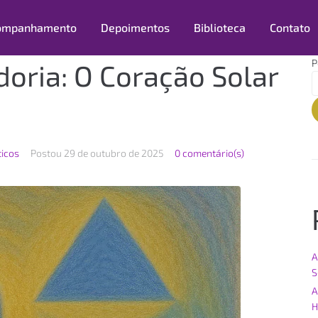
ompanhamento
Depoimentos
Biblioteca
Contato
P
doria: O Coração Solar
ticos
Postou
29 de outubro de 2025
0 comentário(s)
A
S
A
H