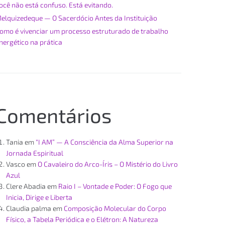
ocê não está confuso. Está evitando.
elquizedeque — O Sacerdócio Antes da Instituição
omo é vivenciar um processo estruturado de trabalho
nergético na prática
Comentários
Tania
em
“I AM” — A Consciência da Alma Superior na
Jornada Espiritual
Vasco
em
O Cavaleiro do Arco-Íris – O Mistério do Livro
Azul
Clere Abadia
em
Raio I – Vontade e Poder: O Fogo que
Inicia, Dirige e Liberta
Claudia palma
em
Composição Molecular do Corpo
Físico, a Tabela Periódica e o Elétron: A Natureza