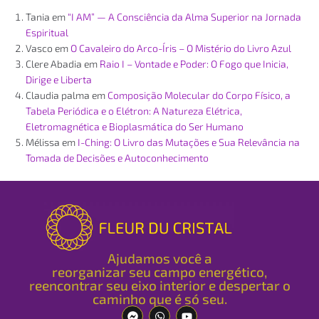
Tania
em
“I AM” — A Consciência da Alma Superior na Jornada
Espiritual
Vasco
em
O Cavaleiro do Arco-Íris – O Mistério do Livro Azul
Clere Abadia
em
Raio I – Vontade e Poder: O Fogo que Inicia,
Dirige e Liberta
Claudia palma
em
Composição Molecular do Corpo Físico, a
Tabela Periódica e o Elétron: A Natureza Elétrica,
Eletromagnética e Bioplasmática do Ser Humano
Mélissa
em
I-Ching: O Livro das Mutações e Sua Relevância na
Tomada de Decisões e Autoconhecimento
Ajudamos você a
reorganizar seu campo energético,
reencontrar seu eixo interior e despertar o
caminho que é só seu.