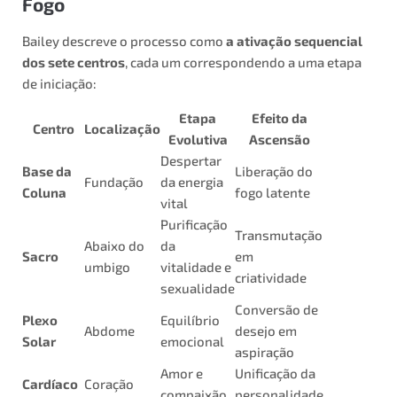
Fogo
Bailey descreve o processo como
a ativação sequencial
dos sete centros
, cada um correspondendo a uma etapa
de iniciação:
Etapa
Efeito da
Centro
Localização
Evolutiva
Ascensão
Despertar
Base da
Liberação do
Fundação
da energia
Coluna
fogo latente
vital
Purificação
Transmutação
Abaixo do
da
Sacro
em
umbigo
vitalidade e
criatividade
sexualidade
Conversão de
Plexo
Equilíbrio
Abdome
desejo em
Solar
emocional
aspiração
Amor e
Unificação da
Cardíaco
Coração
compaixão
personalidade