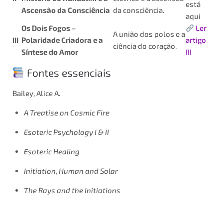
está
Ascensão da Consciência
da consciência.
aqui
Os Dois Fogos –
Ler
A união dos polos e a
III
Polaridade Criadora e a
artigo
ciência do coração.
Síntese do Amor
III
Fontes essenciais
Bailey, Alice A.
A Treatise on Cosmic Fire
Esoteric Psychology I & II
Esoteric Healing
Initiation, Human and Solar
The Rays and the Initiations