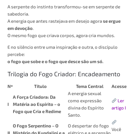
A serpente do instinto transformou-se em serpente de
sabedoria.
A energia que antes rastejava em desejo agora
se ergue
em devoção
.
O mesmo fogo que criava corpos, agora cria mundos.
E no silêncio entre uma inspiração e outra, o discípulo
percebe:
o fogo que sobe e o fogo que desce são um só.
Trilogia do Fogo Criador: Encadeamento
Nº
Título
Tema Central
Acesse
A energia sexual
A Força Criadora: Da
como expressão
Ler
I
Matéria ao Espírito – o
divina do Espírito
artigo I
Fogo que Cria e Redime
Santo.
O Fogo Serpentino – O
O despertar do fogo
Você
II
Mistério do Kundalini e a
elétrico e a ascensão