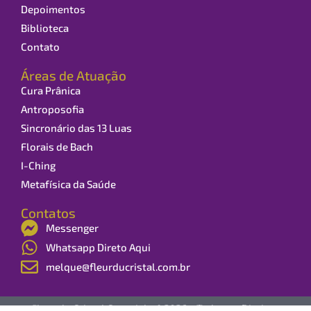
Depoimentos
Biblioteca
Contato
Áreas de Atuação
Cura Prânica
Antroposofia
Sincronário das 13 Luas
Florais de Bach
I-Ching
Metafísica da Saúde
Contatos
Messenger
Whatsapp Direto Aqui
melque@fleurducristal.com.br
Fleur du Cristal Copyright ® 2026 - Todos os Direitos