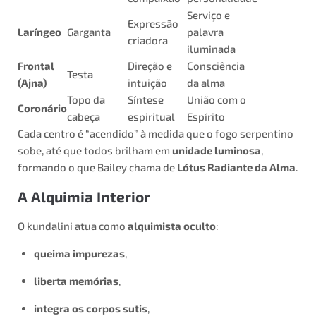
Serviço e
Expressão
Laríngeo
Garganta
palavra
criadora
iluminada
Frontal
Direção e
Consciência
Testa
(Ajna)
intuição
da alma
Topo da
Síntese
União com o
Coronário
cabeça
espiritual
Espírito
Cada centro é “acendido” à medida que o fogo serpentino
sobe, até que todos brilham em
unidade luminosa
,
formando o que Bailey chama de
Lótus Radiante da Alma
.
A Alquimia Interior
O kundalini atua como
alquimista oculto
:
queima impurezas
,
liberta memórias
,
integra os corpos sutis
,