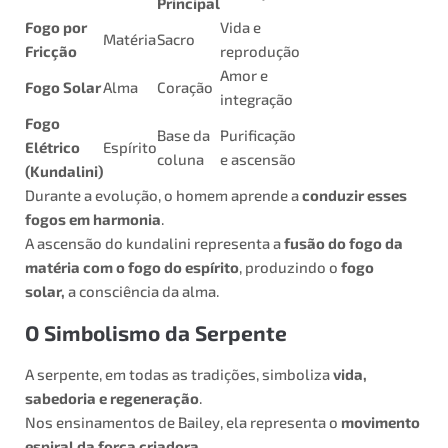
Principal
Fogo por
Vida e
Matéria
Sacro
Fricção
reprodução
Amor e
Fogo Solar
Alma
Coração
integração
Fogo
Base da
Purificação
Elétrico
Espírito
coluna
e ascensão
(Kundalini)
Durante a evolução, o homem aprende a
conduzir esses
fogos em harmonia
.
A ascensão do kundalini representa a
fusão do fogo da
matéria com o fogo do espírito
, produzindo o
fogo
solar,
a consciência da alma.
O Simbolismo da Serpente
A serpente, em todas as tradições, simboliza
vida,
sabedoria e regeneração
.
Nos ensinamentos de Bailey, ela representa o
movimento
espiral da força criadora
.