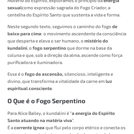
Matéria ao Espírito
, exploramos o princípio da
energia
sexual
como expressão sagrada do Fogo Criador, a
centelha do Espírito Santo que sustenta a vida e forma.
Neste segundo texto, seguimos o caminho do fogo
de
baixo para cima
: o movimento ascendente da consciência
que desperta e eleva o ser humano, o
mistério do
kundalini
, o
fogo serpentino
que dorme na base da
coluna e que, sob a direção da alma, ascende como força
purificadora e iluminadora.
Esse é o
fogo da ascensão,
silencioso, inteligente e
divino, que transforma a vitalidade da carne em
luz
espiritual consciente
.
O Que é o Fogo Serpentino
Para Alice Bailey, o kundalini é “
a energia do Espírito
Santo atuando na matéria viva
”.
É a
corrente ígnea
que flui pelo corpo etérico e conecta os