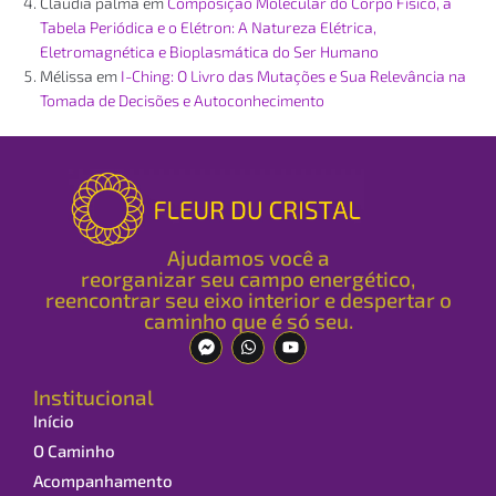
Claudia palma
em
Composição Molecular do Corpo Físico, a
Tabela Periódica e o Elétron: A Natureza Elétrica,
Eletromagnética e Bioplasmática do Ser Humano
Mélissa
em
I-Ching: O Livro das Mutações e Sua Relevância na
Tomada de Decisões e Autoconhecimento
Ajudamos você a
reorganizar seu campo energético,
reencontrar seu eixo interior e despertar o
caminho que é só seu.
Institucional
Início
O Caminho
Acompanhamento