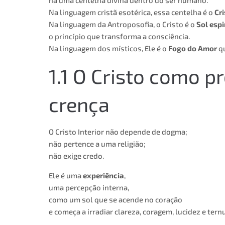
há uma centelha divina dentro do ser humano.
Na linguagem cristã esotérica, essa centelha é o
Cri
Na linguagem da Antroposofia, o Cristo é o
Sol espi
o princípio que transforma a consciência.
Na linguagem dos místicos, Ele é o
Fogo do Amor
qu
1.1 O Cristo como 
crença
O Cristo Interior não depende de dogma;
não pertence a uma religião;
não exige credo.
Ele é uma
experiência
,
uma percepção interna,
como um sol que se acende no coração
e começa a irradiar clareza, coragem, lucidez e tern