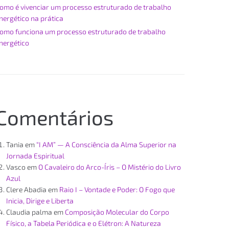
omo é vivenciar um processo estruturado de trabalho
nergético na prática
omo funciona um processo estruturado de trabalho
nergético
Comentários
Tania
em
“I AM” — A Consciência da Alma Superior na
Jornada Espiritual
Vasco
em
O Cavaleiro do Arco-Íris – O Mistério do Livro
Azul
Clere Abadia
em
Raio I – Vontade e Poder: O Fogo que
Inicia, Dirige e Liberta
Claudia palma
em
Composição Molecular do Corpo
Físico, a Tabela Periódica e o Elétron: A Natureza