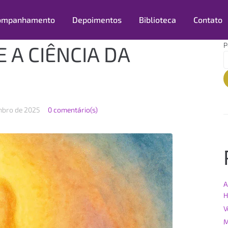
ompanhamento
Depoimentos
Biblioteca
Contato
P
E A CIÊNCIA DA
mbro de 2025
0 comentário(s)
A
H
V
M