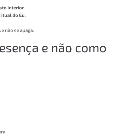
sto interior
.
ritual do Eu
,
e não se apaga.
presença e não como
ura.