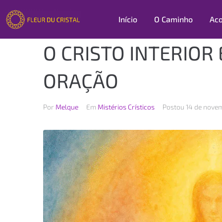
Início
O Caminho
Ac
O CRISTO INTERIOR 
ORAÇÃO
Por
Melque
Em
Mistérios Crísticos
Postou
14 de nove