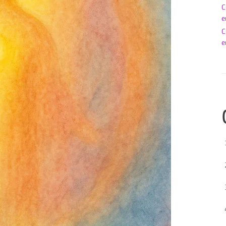
C
e
C
e