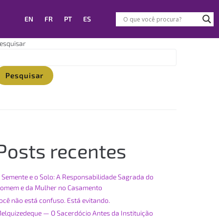
EN
FR
PT
ES
esquisar
Pesquisar
Posts recentes
 Semente e o Solo: A Responsabilidade Sagrada do
omem e da Mulher no Casamento
ocê não está confuso. Está evitando.
elquizedeque — O Sacerdócio Antes da Instituição