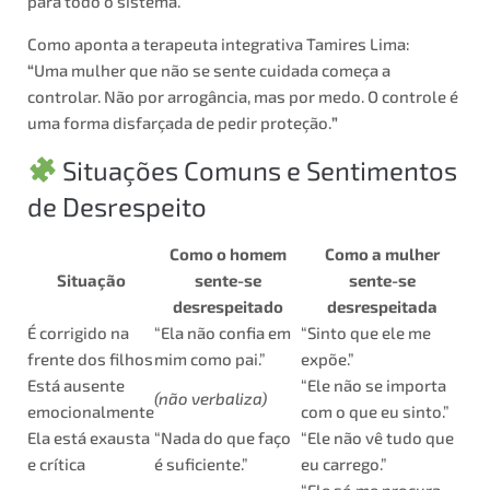
para todo o sistema.
Como aponta a terapeuta integrativa Tamires Lima:
“
Uma mulher que não se sente cuidada começa a
controlar. Não por arrogância, mas por medo. O controle é
uma forma disfarçada de pedir proteção.
”
Situações Comuns e Sentimentos
de Desrespeito
Como o homem
Como a mulher
Situação
sente-se
sente-se
desrespeitado
desrespeitada
É corrigido na
“Ela não confia em
“Sinto que ele me
frente dos filhos
mim como pai.”
expõe.”
Está ausente
“Ele não se importa
(não verbaliza)
emocionalmente
com o que eu sinto.”
Ela está exausta
“Nada do que faço
“Ele não vê tudo que
e crítica
é suficiente.”
eu carrego.”
“Ele só me procura