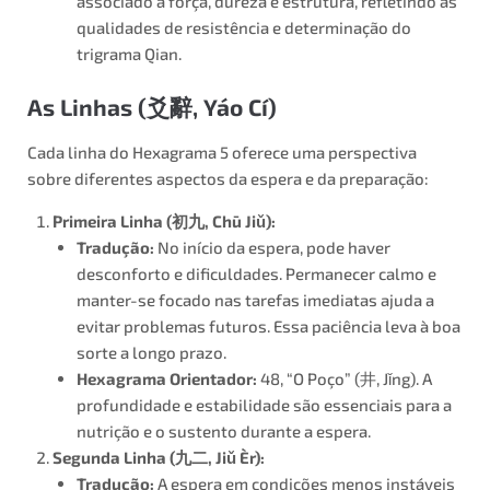
associado à força, dureza e estrutura, refletindo as
qualidades de resistência e determinação do
trigrama Qian.
As Linhas (
爻辭
, Yáo Cí)
Cada linha do Hexagrama 5 oferece uma perspectiva
sobre diferentes aspectos da espera e da preparação:
Primeira Linha (
初九
, Chū Jiǔ):
Tradução:
No início da espera, pode haver
desconforto e dificuldades. Permanecer calmo e
manter-se focado nas tarefas imediatas ajuda a
evitar problemas futuros. Essa paciência leva à boa
sorte a longo prazo.
Hexagrama Orientador:
48, “O Poço” (井, Jǐng). A
profundidade e estabilidade são essenciais para a
nutrição e o sustento durante a espera.
Segunda Linha (
九二
, Jiǔ Èr):
Tradução:
A espera em condições menos instáveis