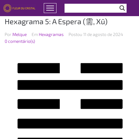
Hexagrama 5: A Espera (需, Xū)
Por
Melque
Em
Hexagramas
Postou
11 de agosto de 2024
0 comentário(s)