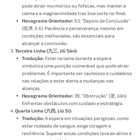
pode atrair murmúrios ou fofocas, mas manter a
calma e a magnanimidade traz boa sorte no final​.
Hexagrama Orientador:
63, “Depois da Conclusão”
(既濟, Jì Jì). Paciência e perseverança, mesmo em
condições melhoradas, são essenciais para
alcançar a conclusão.
Terceira Linha (
九三
, Jiǔ Sān):
Tradução:
Estar na lama durante a espera
simboliza uma posição vulnerável que pode atrair
problemas. É importante ser cauteloso e cuidadoso
nas relações e estar alerta a mudanças nas
alianças.
Hexagrama Orientador:
39, “Obstrução” (蹇, Jiǎn).
Enfrentar obstáculos com cuidado e estratégia.
Quarta Linha (
六四
, Liù Sì):
Tradução:
A espera em situações perigosas, como
estar rodeado de sangue, exige coragem e
resiliência. Superar essas condições leva ao alívio e