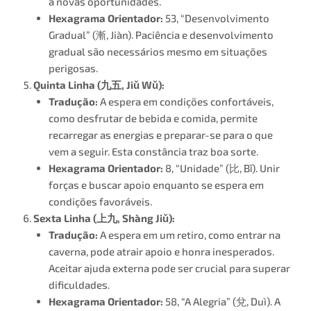
a novas oportunidades​.
Hexagrama Orientador:
53, “Desenvolvimento
Gradual” (漸, Jiàn). Paciência e desenvolvimento
gradual são necessários mesmo em situações
perigosas.
Quinta Linha (
九五
, Jiǔ Wǔ):
Tradução:
A espera em condições confortáveis,
como desfrutar de bebida e comida, permite
recarregar as energias e preparar-se para o que
vem a seguir. Esta constância traz boa sorte.
Hexagrama Orientador:
8, “Unidade” (比, Bǐ). Unir
forças e buscar apoio enquanto se espera em
condições favoráveis.
Sexta Linha (
上九
, Shàng Jiǔ):
Tradução:
A espera em um retiro, como entrar na
caverna, pode atrair apoio e honra inesperados.
Aceitar ajuda externa pode ser crucial para superar
dificuldades​.
Hexagrama Orientador:
58, “A Alegria” (兌, Duì). A