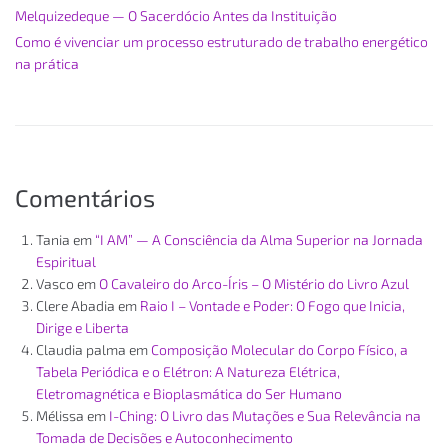
Melquizedeque — O Sacerdócio Antes da Instituição
Como é vivenciar um processo estruturado de trabalho energético
na prática
Comentários
Tania
em
“I AM” — A Consciência da Alma Superior na Jornada
Espiritual
Vasco
em
O Cavaleiro do Arco-Íris – O Mistério do Livro Azul
Clere Abadia
em
Raio I – Vontade e Poder: O Fogo que Inicia,
Dirige e Liberta
Claudia palma
em
Composição Molecular do Corpo Físico, a
Tabela Periódica e o Elétron: A Natureza Elétrica,
Eletromagnética e Bioplasmática do Ser Humano
Mélissa
em
I-Ching: O Livro das Mutações e Sua Relevância na
Tomada de Decisões e Autoconhecimento