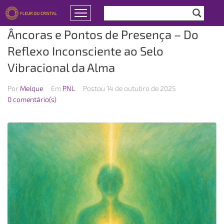
Âncoras e Pontos de Presença – Do
Reflexo Inconsciente ao Selo
Vibracional da Alma
Por
Melque
Em
PNL
Postou
14 de outubro de 2025
0 comentário(s)