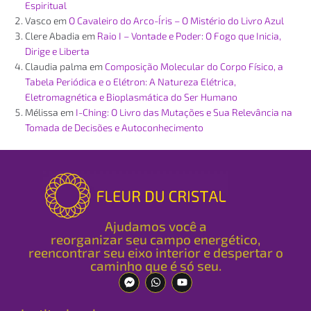
Espiritual
Vasco
em
O Cavaleiro do Arco-Íris – O Mistério do Livro Azul
Clere Abadia
em
Raio I – Vontade e Poder: O Fogo que Inicia,
Dirige e Liberta
Claudia palma
em
Composição Molecular do Corpo Físico, a
Tabela Periódica e o Elétron: A Natureza Elétrica,
Eletromagnética e Bioplasmática do Ser Humano
Mélissa
em
I-Ching: O Livro das Mutações e Sua Relevância na
Tomada de Decisões e Autoconhecimento
Ajudamos você a
reorganizar seu campo energético,
reencontrar seu eixo interior e despertar o
caminho que é só seu.