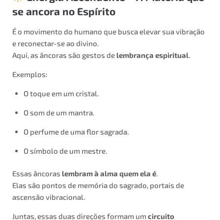
se ancora no Espírito
É o movimento do humano que busca elevar sua vibração
e reconectar-se ao divino.
Aqui, as âncoras são gestos de
lembrança espiritual
.
Exemplos:
O toque em um cristal.
O som de um mantra.
O perfume de uma flor sagrada.
O símbolo de um mestre.
Essas âncoras
lembram à alma quem ela é
.
Elas são pontos de memória do sagrado, portais de
ascensão vibracional.
Juntas, essas duas direções formam um
circuito