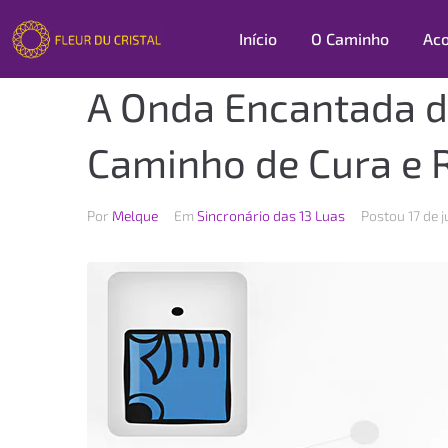
Início
O Caminho
Ac
A Onda Encantada d
Caminho de Cura e 
Por
Melque
Em
Sincronário das 13 Luas
Postou
17 de 