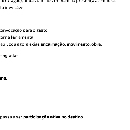
al (Dragão), ondas que nos treinam na presença atemporal
a inevitável:
convocação para o gesto.
 torna ferramenta.
abilizou agora exige
encarnação
,
movimento
,
obra
.
s sagradas:
rma.
 passa a ser
participação ativa no destino
.