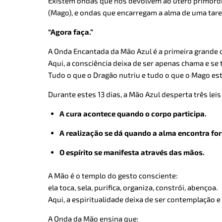
Existem ondas que nos devolvem ao útero primordi
(Mago), e ondas que encarregam a alma de uma taref
“Agora faça.”
A Onda Encantada da Mão Azul é a primeira grande 
Aqui, a consciência deixa de ser apenas chama e se
Tudo o que o Dragão nutriu e tudo o que o Mago est
Durante estes 13 dias, a Mão Azul desperta três lei
A cura acontece quando o corpo participa.
A realização se dá quando a alma encontra fo
O espírito se manifesta através das mãos.
A Mão é o templo do gesto consciente:
ela toca, sela, purifica, organiza, constrói, abençoa.
Aqui, a espiritualidade deixa de ser contemplação e
A Onda da Mão ensina que: