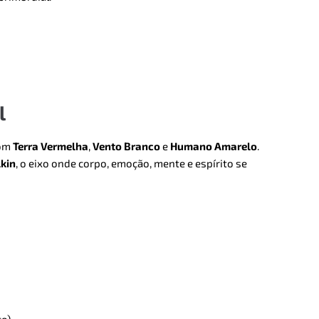
l
com
Terra Vermelha
,
Vento Branco
e
Humano Amarelo
.
kin
, o eixo onde corpo, emoção, mente e espírito se
to)