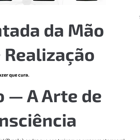
ntada da Mão
e Realização
azer que cura.
 — A Arte de
nsciência