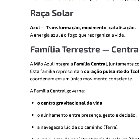
Raça Solar
Azul — Transformação, movimento, catalisação.
A energia azul é o fogo que reorganiza a vida.
Família Terrestre — Centra
A Mão Azul integra a
Família Central
, juntamente 
Esta família representa o
coração pulsante do Tzol
coordenam em um único movimento consciente.
A Família Central governa:
o centro gravitacional da vida
,
o alinhamento entre presença, gesto e decisão,
a navegação lúcida do caminho (Terra),
a respiração do espírito através da palavra (Ven