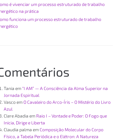
omo é vivenciar um processo estruturado de trabalho
nergético na prática
omo funciona um processo estruturado de trabalho
nergético
Comentários
Tania
em
“I AM” — A Consciência da Alma Superior na
Jornada Espiritual
Vasco
em
O Cavaleiro do Arco-Íris – O Mistério do Livro
Azul
Clere Abadia
em
Raio I – Vontade e Poder: O Fogo que
Inicia, Dirige e Liberta
Claudia palma
em
Composição Molecular do Corpo
Físico, a Tabela Periódica e o Elétron: A Natureza