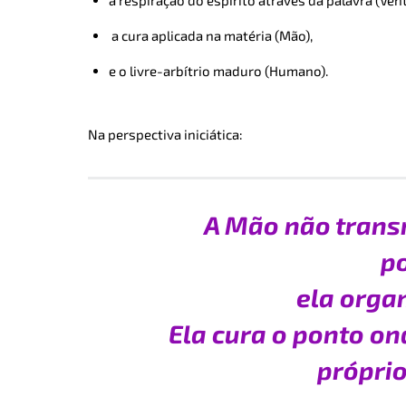
a cura aplicada na matéria (Mão),
e o livre-arbítrio maduro (Humano).
Na perspectiva iniciática:
A Mão não trans
po
ela organ
Ela cura o ponto on
próprio