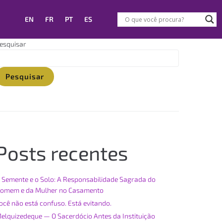
EN
FR
PT
ES
esquisar
Pesquisar
Posts recentes
 Semente e o Solo: A Responsabilidade Sagrada do
omem e da Mulher no Casamento
ocê não está confuso. Está evitando.
elquizedeque — O Sacerdócio Antes da Instituição