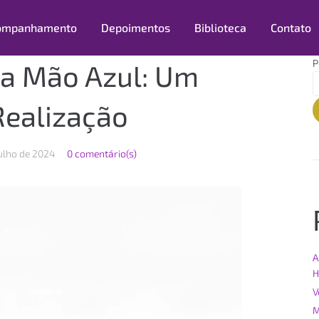
ompanhamento
Depoimentos
Biblioteca
Contato
P
a Mão Azul: Um
Realização
julho de 2024
0 comentário(s)
A
H
V
M