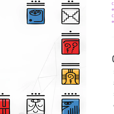
C
e
C
e